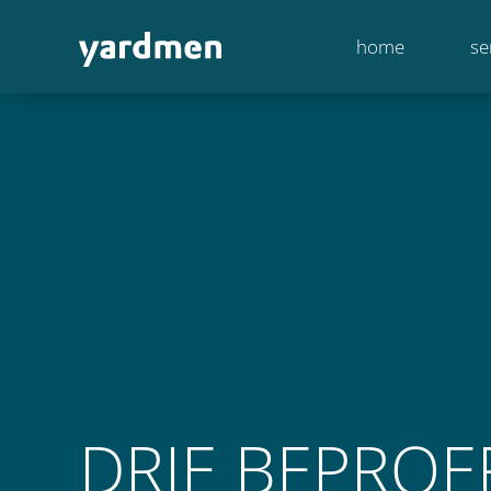
home
se
DRIE BEPROE