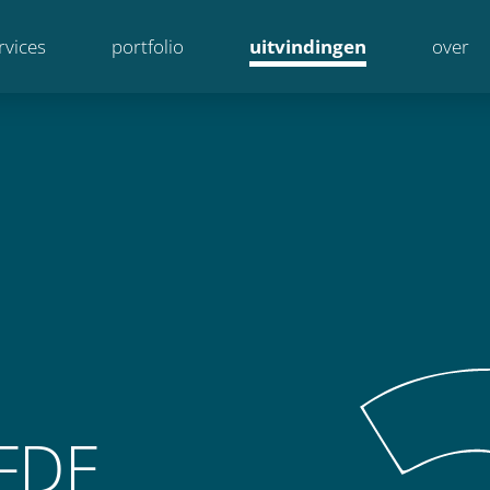
rvices
portfolio
uitvindingen
over
FDE