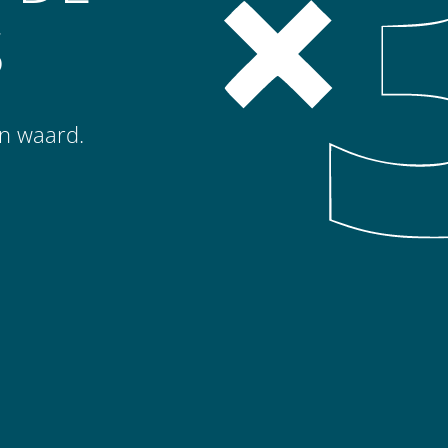
S
en waard.